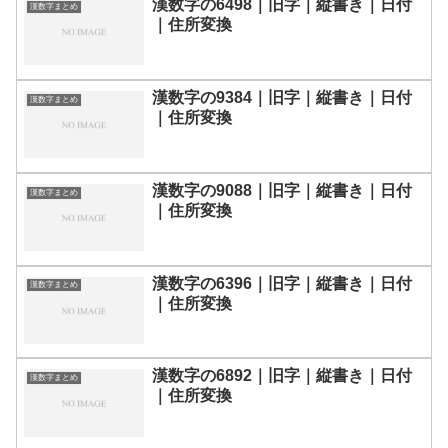
漢数字の6498｜旧字｜縦書き｜日付
漢数字まとめ
｜住所変換
漢数字の9384｜旧字｜縦書き｜日付
漢数字まとめ
｜住所変換
漢数字の9088｜旧字｜縦書き｜日付
漢数字まとめ
｜住所変換
漢数字の6396｜旧字｜縦書き｜日付
漢数字まとめ
｜住所変換
漢数字の6892｜旧字｜縦書き｜日付
漢数字まとめ
｜住所変換