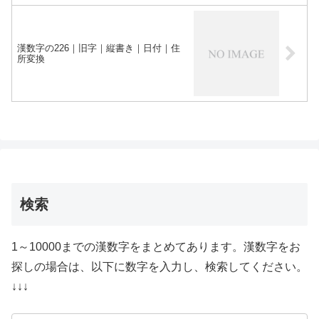
漢数字の226｜旧字｜縦書き｜日付｜住
所変換
検索
1～10000までの漢数字をまとめてあります。漢数字をお
探しの場合は、以下に数字を入力し、検索してください。
↓↓↓