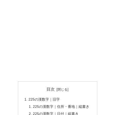
目次
225の漢数字｜旧字
225の漢数字｜住所・番地｜縦書き
225の漢数字｜日付｜縦書き