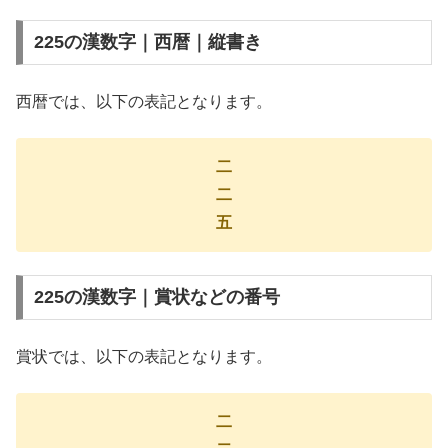
225の漢数字｜西暦｜縦書き
西暦では、以下の表記となります。
二
二
五
225の漢数字｜賞状などの番号
賞状では、以下の表記となります。
二