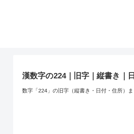
漢数字の224｜旧字｜縦書き｜
数字「224」の旧字（縦書き・日付・住所）