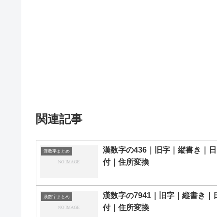
関連記事
漢数字の436｜旧字｜縦書き｜日
漢数字まとめ
付｜住所変換
漢数字の7941｜旧字｜縦書き｜
漢数字まとめ
付｜住所変換