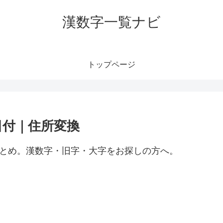
漢数字一覧ナビ
トップページ
日付｜住所変換
まとめ。漢数字・旧字・大字をお探しの方へ。