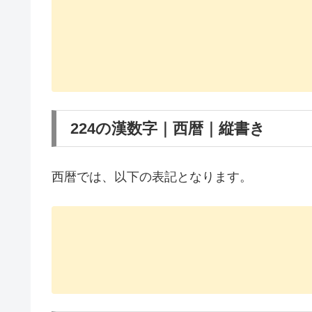
224の漢数字｜西暦｜縦書き
西暦では、以下の表記となります。