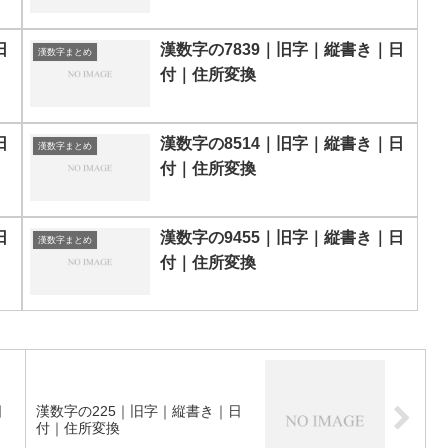
日
漢数字の7839｜旧字｜縦書き｜日
漢数字まとめ
付｜住所変換
日
漢数字の8514｜旧字｜縦書き｜日
漢数字まとめ
付｜住所変換
日
漢数字の9455｜旧字｜縦書き｜日
漢数字まとめ
付｜住所変換
日
漢数字の225｜旧字｜縦書き｜日
付｜住所変換