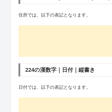
住所では、以下の表記となります。
224の漢数字｜日付｜縦書き
日付では、以下の表記となります。