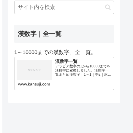
漢数字｜全一覧
1～10000までの漢数字、全一覧。
漢数字一覧
アラビア数字の1から10000までを
漢数字に変換しました。漢数字一
覧まとめ漢数字｜1～1｜壱2｜弐3
｜参4｜肆5｜伍6｜陸7｜漆8｜捌9
｜玖10｜拾11｜拾壱12｜拾弐13｜
www.kansuji.com
拾参14｜拾肆15｜拾伍16｜拾陸17
｜拾漆18｜拾捌19｜拾玖2…