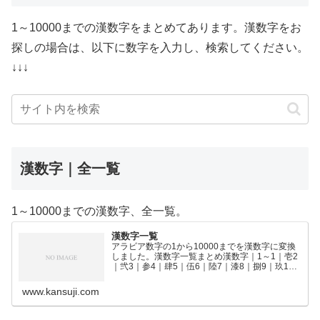
1～10000までの漢数字をまとめてあります。漢数字をお
探しの場合は、以下に数字を入力し、検索してください。
↓↓↓
漢数字｜全一覧
1～10000までの漢数字、全一覧。
漢数字一覧
アラビア数字の1から10000までを漢数字に変換
しました。漢数字一覧まとめ漢数字｜1～1｜壱2
｜弐3｜参4｜肆5｜伍6｜陸7｜漆8｜捌9｜玖10
｜拾11｜拾壱12｜拾弐13｜拾参14｜拾肆15｜拾
伍16｜拾陸17｜拾漆18｜拾捌19｜拾玖2…
www.kansuji.com