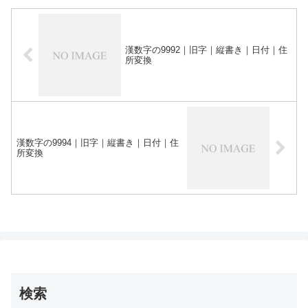
漢数字の9992｜旧字｜縦書き｜日付｜住
所変換
漢数字の9994｜旧字｜縦書き｜日付｜住
所変換
検索