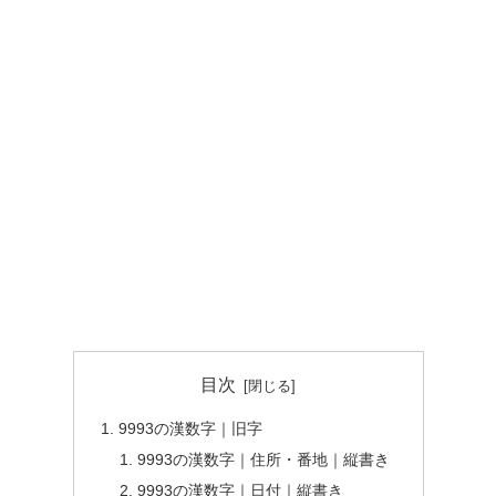
目次
9993の漢数字｜旧字
9993の漢数字｜住所・番地｜縦書き
9993の漢数字｜日付｜縦書き