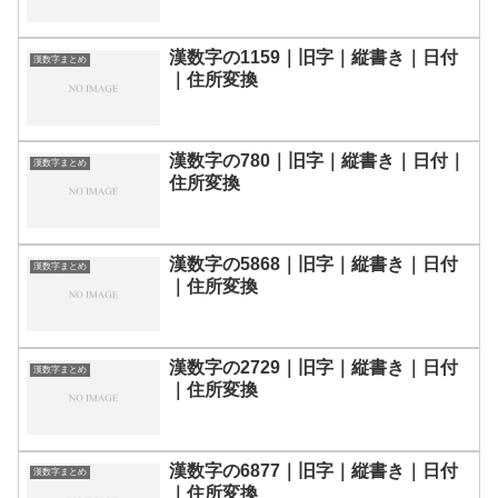
漢数字の1159｜旧字｜縦書き｜日付
漢数字まとめ
｜住所変換
漢数字の780｜旧字｜縦書き｜日付｜
漢数字まとめ
住所変換
漢数字の5868｜旧字｜縦書き｜日付
漢数字まとめ
｜住所変換
漢数字の2729｜旧字｜縦書き｜日付
漢数字まとめ
｜住所変換
漢数字の6877｜旧字｜縦書き｜日付
漢数字まとめ
｜住所変換