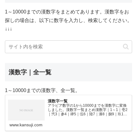
1～10000までの漢数字をまとめてあります。漢数字をお
探しの場合は、以下に数字を入力し、検索してください。
↓↓↓
漢数字｜全一覧
1～10000までの漢数字、全一覧。
漢数字一覧
アラビア数字の1から10000までを漢数字に変換
しました。漢数字一覧まとめ漢数字｜1～1｜壱2
｜弐3｜参4｜肆5｜伍6｜陸7｜漆8｜捌9｜玖10
｜拾11｜拾壱12｜拾弐13｜拾参14｜拾肆15｜拾
伍16｜拾陸17｜拾漆18｜拾捌19｜拾玖2…
www.kansuji.com