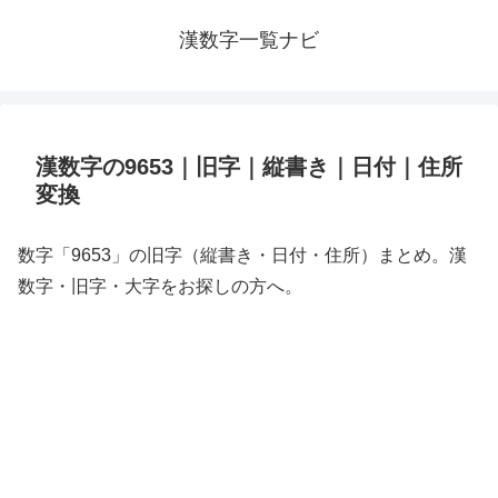
漢数字一覧ナビ
漢数字の9653｜旧字｜縦書き｜日付｜住所
変換
数字「9653」の旧字（縦書き・日付・住所）まとめ。漢
数字・旧字・大字をお探しの方へ。