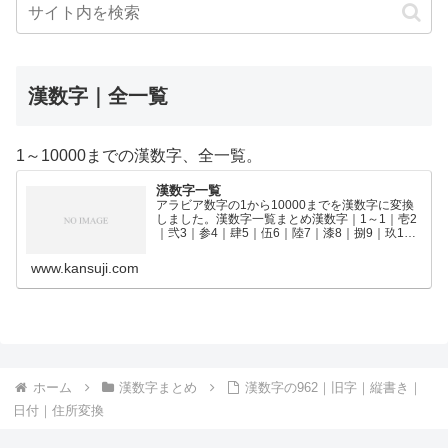
漢数字｜全一覧
1～10000までの漢数字、全一覧。
漢数字一覧
アラビア数字の1から10000までを漢数字に変換
しました。漢数字一覧まとめ漢数字｜1～1｜壱2
｜弐3｜参4｜肆5｜伍6｜陸7｜漆8｜捌9｜玖10
｜拾11｜拾壱12｜拾弐13｜拾参14｜拾肆15｜拾
伍16｜拾陸17｜拾漆18｜拾捌19｜拾玖2…
www.kansuji.com
ホーム
漢数字まとめ
漢数字の962｜旧字｜縦書き｜
日付｜住所変換