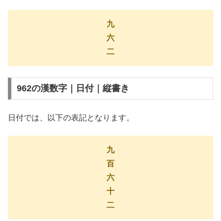
九
六
二
962の漢数字｜日付｜縦書き
日付では、以下の表記となります。
九
百
六
十
二