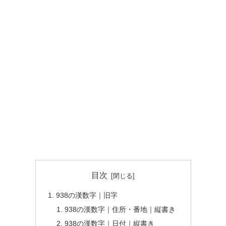
目次
938の漢数字｜旧字
938の漢数字｜住所・番地｜縦書き
938の漢数字｜日付｜縦書き