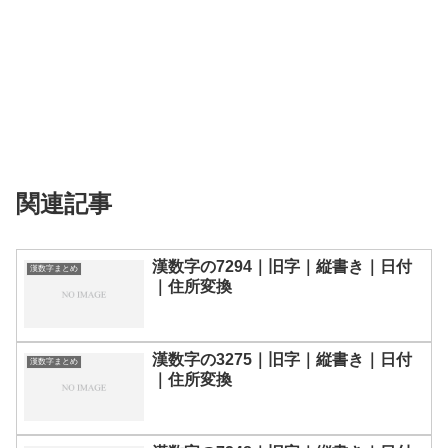
関連記事
漢数字の7294｜旧字｜縦書き｜日付
漢数字まとめ
｜住所変換
漢数字の3275｜旧字｜縦書き｜日付
漢数字まとめ
｜住所変換