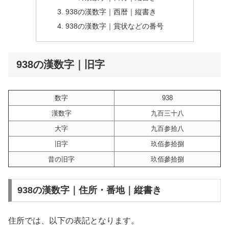
938の漢数字｜西暦｜縦書き
938の漢数字｜賞状などの番号
938の漢数字｜旧字
数字
938
漢数字
九百三十八
大字
九百参拾八
旧字
玖佰参拾捌
昔の旧字
玖佰參拾捌
938の漢数字｜住所・番地｜縦書き
住所では、以下の表記となります。