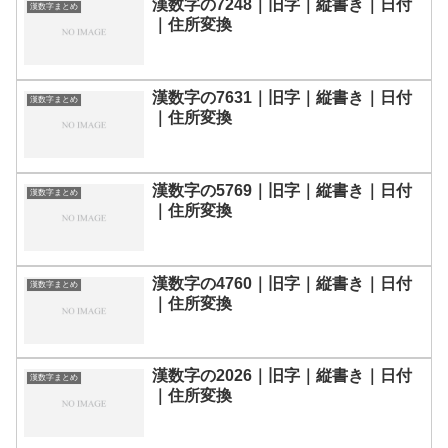
漢数字の7248｜旧字｜縦書き｜日付
漢数字まとめ
｜住所変換
漢数字の7631｜旧字｜縦書き｜日付
漢数字まとめ
｜住所変換
漢数字の5769｜旧字｜縦書き｜日付
漢数字まとめ
｜住所変換
漢数字の4760｜旧字｜縦書き｜日付
漢数字まとめ
｜住所変換
漢数字の2026｜旧字｜縦書き｜日付
漢数字まとめ
｜住所変換