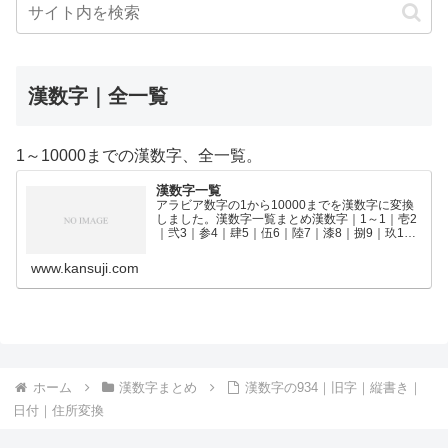
漢数字｜全一覧
1～10000までの漢数字、全一覧。
漢数字一覧
アラビア数字の1から10000までを漢数字に変換
しました。漢数字一覧まとめ漢数字｜1～1｜壱2
｜弐3｜参4｜肆5｜伍6｜陸7｜漆8｜捌9｜玖10
｜拾11｜拾壱12｜拾弐13｜拾参14｜拾肆15｜拾
伍16｜拾陸17｜拾漆18｜拾捌19｜拾玖2…
www.kansuji.com
ホーム
漢数字まとめ
漢数字の934｜旧字｜縦書き｜
日付｜住所変換