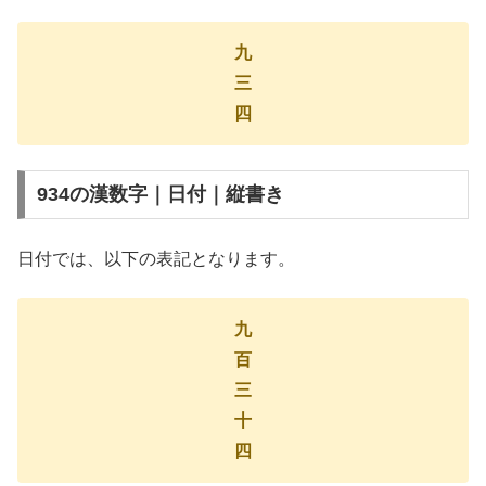
九
三
四
934の漢数字｜日付｜縦書き
日付では、以下の表記となります。
九
百
三
十
四