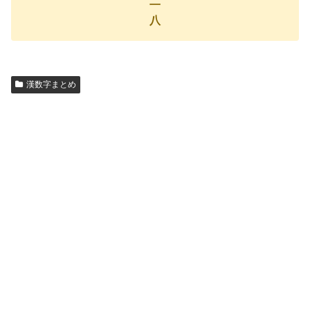
二
八
漢数字まとめ