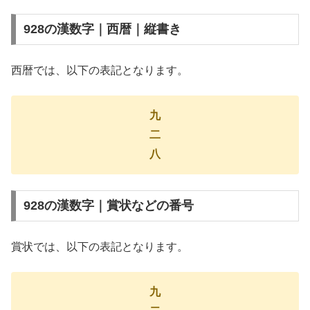
928の漢数字｜西暦｜縦書き
西暦では、以下の表記となります。
九
二
八
928の漢数字｜賞状などの番号
賞状では、以下の表記となります。
九