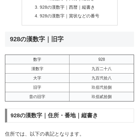
928の漢数字｜西暦｜縦書き
928の漢数字｜賞状などの番号
928の漢数字｜旧字
数字
928
漢数字
九百二十八
大字
九百弐拾八
旧字
玖佰弐拾捌
昔の旧字
玖佰貳拾捌
928の漢数字｜住所・番地｜縦書き
住所では、以下の表記となります。