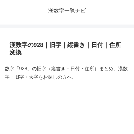
漢数字一覧ナビ
漢数字の928｜旧字｜縦書き｜日付｜住所
変換
数字「928」の旧字（縦書き・日付・住所）まとめ。漢数
字・旧字・大字をお探しの方へ。