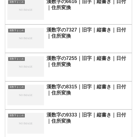
漢数字の6616｜旧字｜縦書き｜日付
漢数字まとめ
｜住所変換
漢数字の7327｜旧字｜縦書き｜日付
漢数字まとめ
｜住所変換
漢数字の7255｜旧字｜縦書き｜日付
漢数字まとめ
｜住所変換
漢数字の8315｜旧字｜縦書き｜日付
漢数字まとめ
｜住所変換
漢数字の9333｜旧字｜縦書き｜日付
漢数字まとめ
｜住所変換