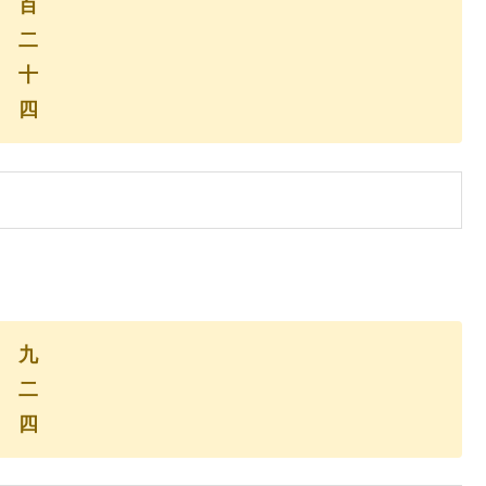
百
二
十
四
九
二
四