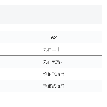
924
九百二十四
九百弐拾四
玖佰弐拾肆
玖佰貳拾肆