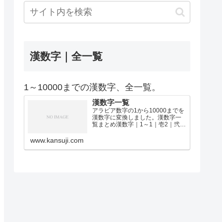
漢数字｜全一覧
1～10000までの漢数字、全一覧。
漢数字一覧
アラビア数字の1から10000までを
漢数字に変換しました。漢数字一
覧まとめ漢数字｜1～1｜壱2｜弐3
｜参4｜肆5｜伍6｜陸7｜漆8｜捌9
｜玖10｜拾11｜拾壱12｜拾弐13｜
www.kansuji.com
拾参14｜拾肆15｜拾伍16｜拾陸17
｜拾漆18｜拾捌19｜拾玖2…