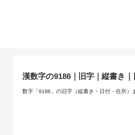
漢数字の9186｜旧字｜縦書き
数字「9186」の旧字（縦書き・日付・住所