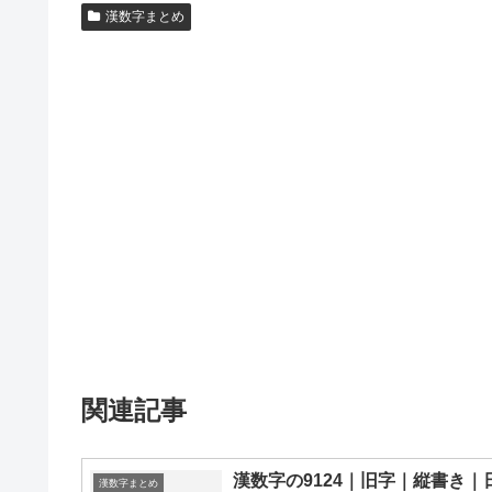
漢数字まとめ
関連記事
漢数字の9124｜旧字｜縦書き｜
漢数字まとめ