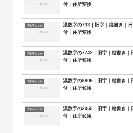
付｜住所変換
漢数字の733｜旧字｜縦書き｜日
漢数字まとめ
付｜住所変換
漢数字の7742｜旧字｜縦書き｜
漢数字まとめ
付｜住所変換
漢数字の8809｜旧字｜縦書き｜
漢数字まとめ
付｜住所変換
漢数字の2055｜旧字｜縦書き｜
漢数字まとめ
付｜住所変換