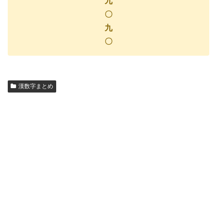
九
〇
九
〇
漢数字まとめ