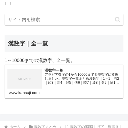
↓↓↓
漢数字｜全一覧
1～10000までの漢数字、全一覧。
漢数字一覧
アラビア数字の1から10000までを漢数字に変換
しました。漢数字一覧まとめ漢数字｜1～1｜壱2
｜弐3｜参4｜肆5｜伍6｜陸7｜漆8｜捌9｜玖10
｜拾11｜拾壱12｜拾弐13｜拾参14｜拾肆15｜拾
伍16｜拾陸17｜拾漆18｜拾捌19｜拾玖2…
www.kansuji.com
ホーム
漢数字まとめ
漢数字の9090｜旧字｜縦書き｜