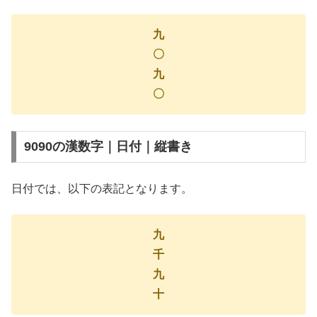
九
〇
九
〇
9090の漢数字｜日付｜縦書き
日付では、以下の表記となります。
九
千
九
十