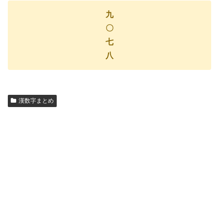
九
〇
七
八
漢数字まとめ