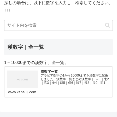
探しの場合は、以下に数字を入力し、検索してください。
↓↓↓
漢数字｜全一覧
1～10000までの漢数字、全一覧。
漢数字一覧
アラビア数字の1から10000までを漢数字に変換
しました。漢数字一覧まとめ漢数字｜1～1｜壱2
｜弐3｜参4｜肆5｜伍6｜陸7｜漆8｜捌9｜玖10
｜拾11｜拾壱12｜拾弐13｜拾参14｜拾肆15｜拾
伍16｜拾陸17｜拾漆18｜拾捌19｜拾玖2…
www.kansuji.com