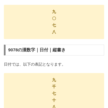
九
〇
七
八
9078の漢数字｜日付｜縦書き
日付では、以下の表記となります。
九
千
七
十
八