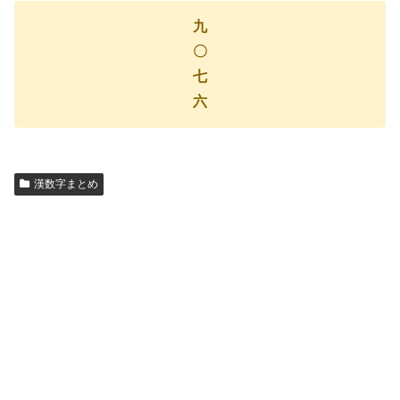
九
〇
七
六
漢数字まとめ