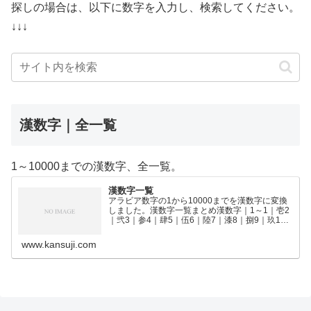
探しの場合は、以下に数字を入力し、検索してください。
↓↓↓
漢数字｜全一覧
1～10000までの漢数字、全一覧。
漢数字一覧
アラビア数字の1から10000までを漢数字に変換
しました。漢数字一覧まとめ漢数字｜1～1｜壱2
｜弐3｜参4｜肆5｜伍6｜陸7｜漆8｜捌9｜玖10
｜拾11｜拾壱12｜拾弐13｜拾参14｜拾肆15｜拾
伍16｜拾陸17｜拾漆18｜拾捌19｜拾玖2…
www.kansuji.com