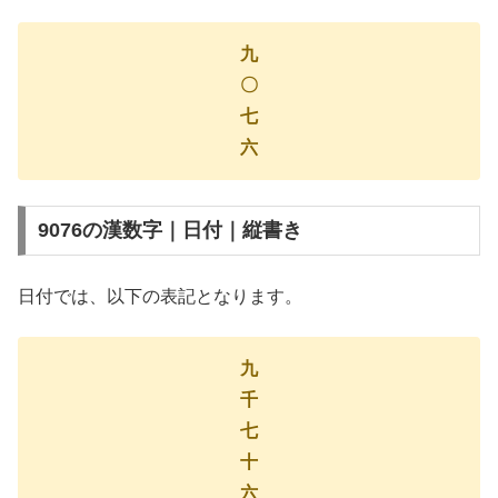
九
〇
七
六
9076の漢数字｜日付｜縦書き
日付では、以下の表記となります。
九
千
七
十
六