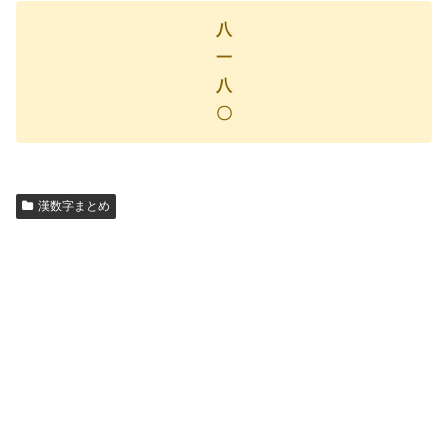
八
一
八
〇
漢数字まとめ