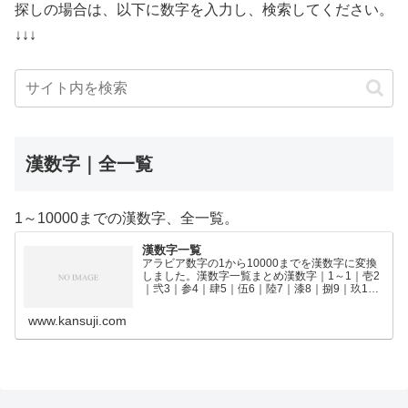
探しの場合は、以下に数字を入力し、検索してください。
↓↓↓
漢数字｜全一覧
1～10000までの漢数字、全一覧。
漢数字一覧
アラビア数字の1から10000までを漢数字に変換
しました。漢数字一覧まとめ漢数字｜1～1｜壱2
｜弐3｜参4｜肆5｜伍6｜陸7｜漆8｜捌9｜玖10
｜拾11｜拾壱12｜拾弐13｜拾参14｜拾肆15｜拾
伍16｜拾陸17｜拾漆18｜拾捌19｜拾玖2…
www.kansuji.com