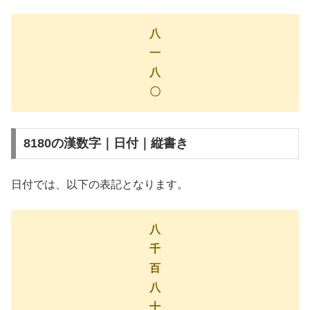
八
一
八
〇
8180の漢数字｜日付｜縦書き
日付では、以下の表記となります。
八
千
百
八
十