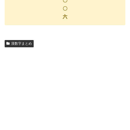
〇
〇
六
漢数字まとめ