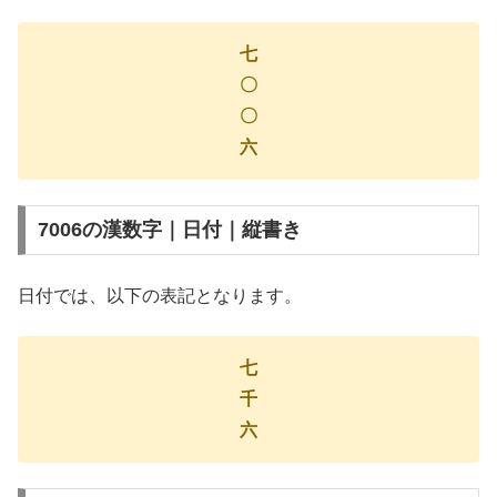
七
〇
〇
六
7006の漢数字｜日付｜縦書き
日付では、以下の表記となります。
七
千
六