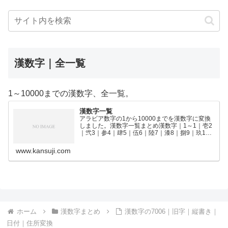
漢数字｜全一覧
1～10000までの漢数字、全一覧。
漢数字一覧
アラビア数字の1から10000までを漢数字に変換
しました。漢数字一覧まとめ漢数字｜1～1｜壱2
｜弐3｜参4｜肆5｜伍6｜陸7｜漆8｜捌9｜玖10
｜拾11｜拾壱12｜拾弐13｜拾参14｜拾肆15｜拾
伍16｜拾陸17｜拾漆18｜拾捌19｜拾玖2…
www.kansuji.com
ホーム
漢数字まとめ
漢数字の7006｜旧字｜縦書き｜
日付｜住所変換