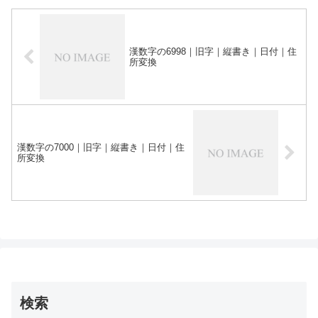
漢数字の6998｜旧字｜縦書き｜日付｜住
所変換
漢数字の7000｜旧字｜縦書き｜日付｜住
所変換
検索