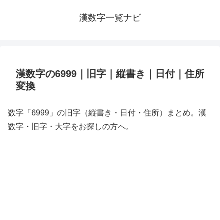
漢数字一覧ナビ
漢数字の6999｜旧字｜縦書き｜日付｜住所
変換
数字「6999」の旧字（縦書き・日付・住所）まとめ。漢
数字・旧字・大字をお探しの方へ。