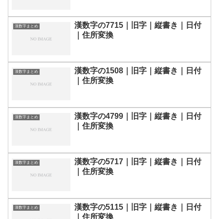
漢数字の7715｜旧字｜縦書き｜日付
漢数字まとめ
｜住所変換
漢数字の1508｜旧字｜縦書き｜日付
漢数字まとめ
｜住所変換
漢数字の4799｜旧字｜縦書き｜日付
漢数字まとめ
｜住所変換
漢数字の5717｜旧字｜縦書き｜日付
漢数字まとめ
｜住所変換
漢数字の5115｜旧字｜縦書き｜日付
漢数字まとめ
｜住所変換