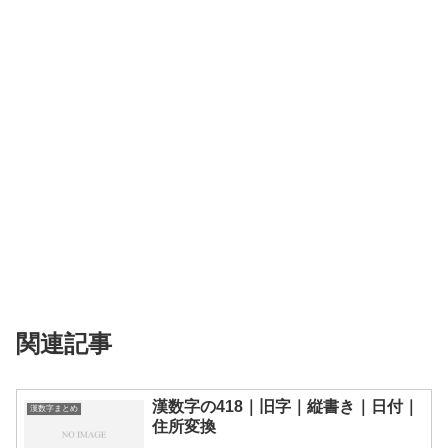
関連記事
漢数字の418｜旧字｜縦書き｜日付｜
漢数字まとめ
住所変換