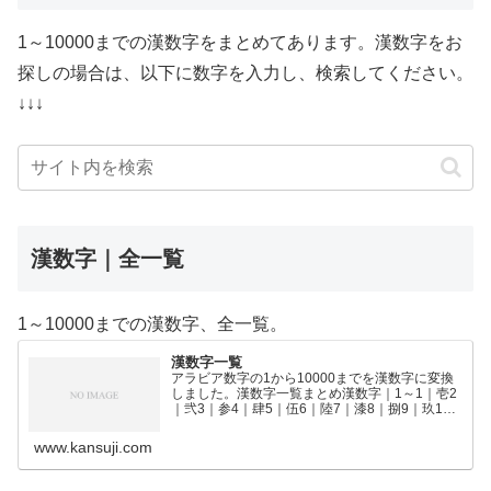
1～10000までの漢数字をまとめてあります。漢数字をお
探しの場合は、以下に数字を入力し、検索してください。
↓↓↓
漢数字｜全一覧
1～10000までの漢数字、全一覧。
漢数字一覧
アラビア数字の1から10000までを漢数字に変換
しました。漢数字一覧まとめ漢数字｜1～1｜壱2
｜弐3｜参4｜肆5｜伍6｜陸7｜漆8｜捌9｜玖10
｜拾11｜拾壱12｜拾弐13｜拾参14｜拾肆15｜拾
伍16｜拾陸17｜拾漆18｜拾捌19｜拾玖2…
www.kansuji.com