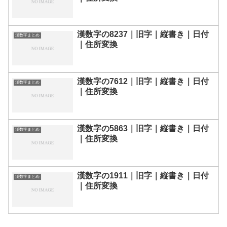
漢数字の8237｜旧字｜縦書き｜日付
漢数字まとめ
｜住所変換
漢数字の7612｜旧字｜縦書き｜日付
漢数字まとめ
｜住所変換
漢数字の5863｜旧字｜縦書き｜日付
漢数字まとめ
｜住所変換
漢数字の1911｜旧字｜縦書き｜日付
漢数字まとめ
｜住所変換