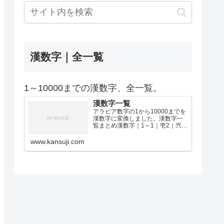
漢数字｜全一覧
1～10000までの漢数字、全一覧。
漢数字一覧
アラビア数字の1から10000までを
漢数字に変換しました。漢数字一
覧まとめ漢数字｜1～1｜壱2｜弐3
｜参4｜肆5｜伍6｜陸7｜漆8｜捌9
｜玖10｜拾11｜拾壱12｜拾弐13｜
www.kansuji.com
拾参14｜拾肆15｜拾伍16｜拾陸17
｜拾漆18｜拾捌19｜拾玖2…