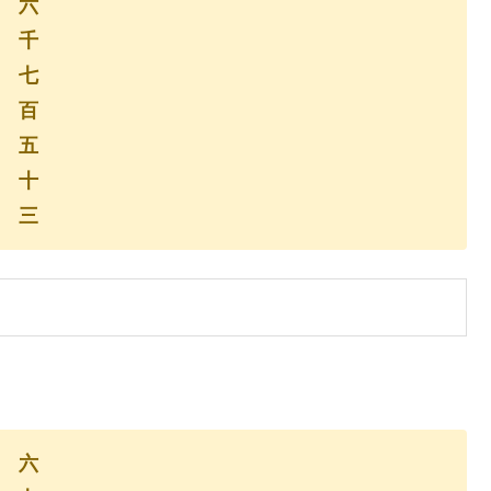
六
千
七
百
五
十
三
六