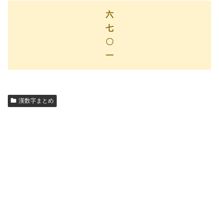
六
七
〇
一
漢数字まとめ