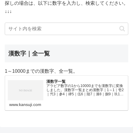
探しの場合は、以下に数字を入力し、検索してください。
↓↓↓
漢数字｜全一覧
1～10000までの漢数字、全一覧。
漢数字一覧
アラビア数字の1から10000までを漢数字に変換
しました。漢数字一覧まとめ漢数字｜1～1｜壱2
｜弐3｜参4｜肆5｜伍6｜陸7｜漆8｜捌9｜玖10
｜拾11｜拾壱12｜拾弐13｜拾参14｜拾肆15｜拾
伍16｜拾陸17｜拾漆18｜拾捌19｜拾玖2…
www.kansuji.com