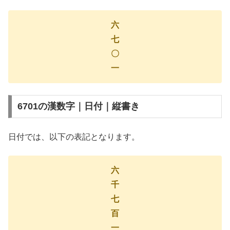
六
七
〇
一
6701の漢数字｜日付｜縦書き
日付では、以下の表記となります。
六
千
七
百
一