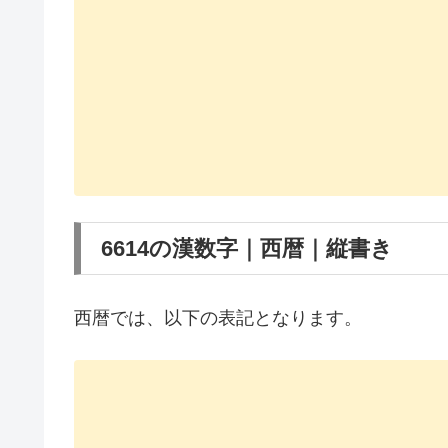
6614の漢数字｜西暦｜縦書き
西暦では、以下の表記となります。