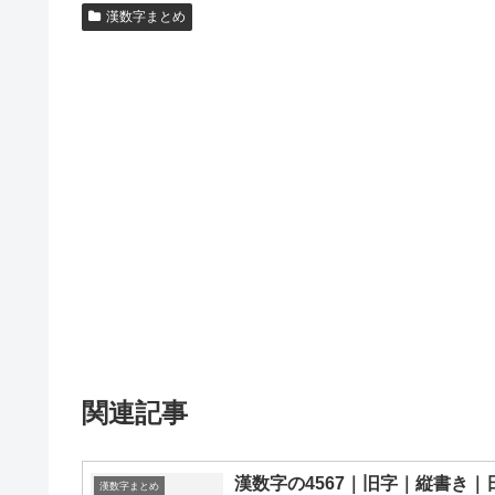
漢数字まとめ
関連記事
漢数字の4567｜旧字｜縦書き｜
漢数字まとめ