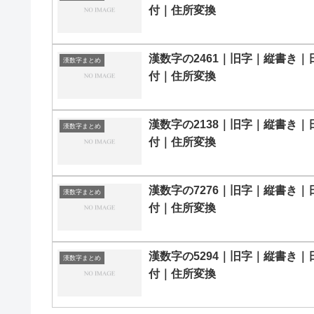
付｜住所変換
漢数字の2461｜旧字｜縦書き｜
漢数字まとめ
付｜住所変換
漢数字の2138｜旧字｜縦書き｜
漢数字まとめ
付｜住所変換
漢数字の7276｜旧字｜縦書き｜
漢数字まとめ
付｜住所変換
漢数字の5294｜旧字｜縦書き｜
漢数字まとめ
付｜住所変換