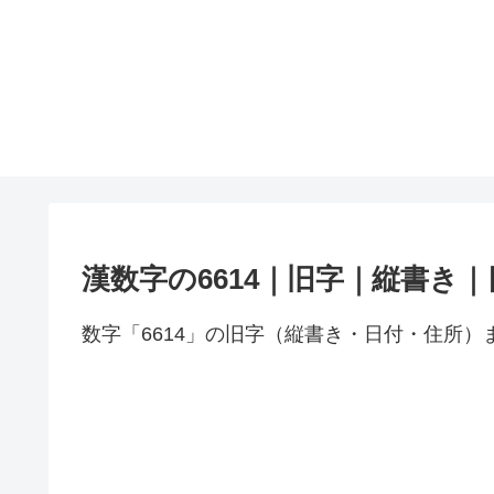
漢数字の6614｜旧字｜縦書き
数字「6614」の旧字（縦書き・日付・住所