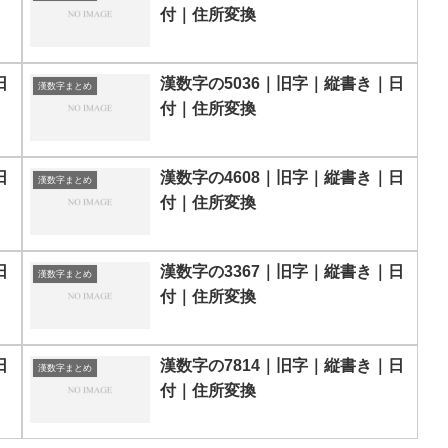
付｜住所変換
日
漢数字の5036｜旧字｜縦書き｜日
漢数字まとめ
付｜住所変換
日
漢数字の4608｜旧字｜縦書き｜日
漢数字まとめ
付｜住所変換
日
漢数字の3367｜旧字｜縦書き｜日
漢数字まとめ
付｜住所変換
日
漢数字の7814｜旧字｜縦書き｜日
漢数字まとめ
付｜住所変換