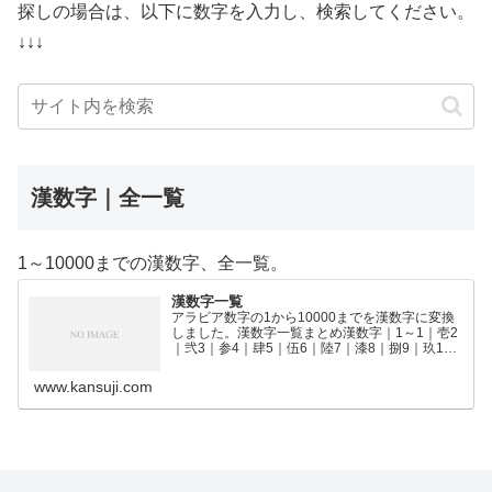
探しの場合は、以下に数字を入力し、検索してください。
↓↓↓
漢数字｜全一覧
1～10000までの漢数字、全一覧。
漢数字一覧
アラビア数字の1から10000までを漢数字に変換
しました。漢数字一覧まとめ漢数字｜1～1｜壱2
｜弐3｜参4｜肆5｜伍6｜陸7｜漆8｜捌9｜玖10
｜拾11｜拾壱12｜拾弐13｜拾参14｜拾肆15｜拾
伍16｜拾陸17｜拾漆18｜拾捌19｜拾玖2…
www.kansuji.com