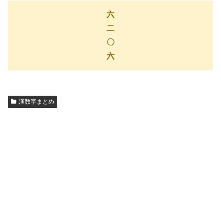
六
二
〇
六
漢数字まとめ