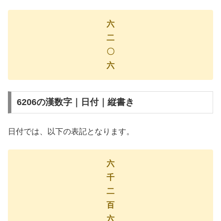
六
二
〇
六
6206の漢数字｜日付｜縦書き
日付では、以下の表記となります。
六
千
二
百
六