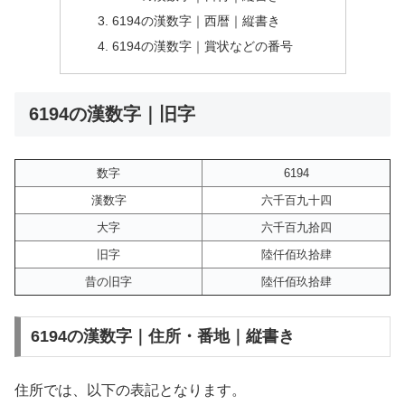
6194の漢数字｜西暦｜縦書き
6194の漢数字｜賞状などの番号
6194の漢数字｜旧字
数字
6194
漢数字
六千百九十四
大字
六千百九拾四
旧字
陸仟佰玖拾肆
昔の旧字
陸仟佰玖拾肆
6194の漢数字｜住所・番地｜縦書き
住所では、以下の表記となります。