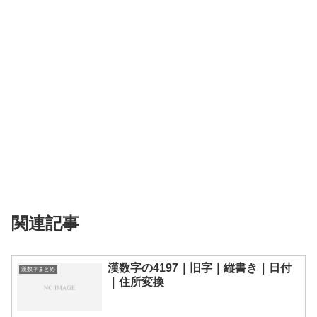
関連記事
漢数字の4197｜旧字｜縦書き｜日付
漢数字まとめ
｜住所変換