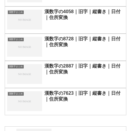
漢数字の4058｜旧字｜縦書き｜日付
漢数字まとめ
｜住所変換
漢数字の8728｜旧字｜縦書き｜日付
漢数字まとめ
｜住所変換
漢数字の2887｜旧字｜縦書き｜日付
漢数字まとめ
｜住所変換
漢数字の7623｜旧字｜縦書き｜日付
漢数字まとめ
｜住所変換