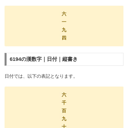
六
一
九
四
6194の漢数字｜日付｜縦書き
日付では、以下の表記となります。
六
千
百
九
十