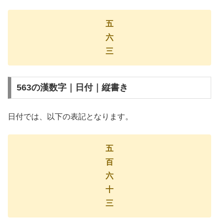
五
六
三
563の漢数字｜日付｜縦書き
日付では、以下の表記となります。
五
百
六
十
三