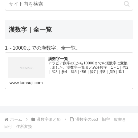
漢数字｜全一覧
1～10000までの漢数字、全一覧。
漢数字一覧
アラビア数字の1から10000までを漢数字に変換
しました。漢数字一覧まとめ漢数字｜1～1｜壱2
｜弐3｜参4｜肆5｜伍6｜陸7｜漆8｜捌9｜玖10
｜拾11｜拾壱12｜拾弐13｜拾参14｜拾肆15｜拾
伍16｜拾陸17｜拾漆18｜拾捌19｜拾玖2…
www.kansuji.com
ホーム
漢数字まとめ
漢数字の563｜旧字｜縦書き｜
日付｜住所変換