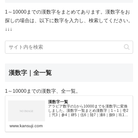
1～10000までの漢数字をまとめてあります。漢数字をお
探しの場合は、以下に数字を入力し、検索してください。
↓↓↓
漢数字｜全一覧
1～10000までの漢数字、全一覧。
漢数字一覧
アラビア数字の1から10000までを漢数字に変換
しました。漢数字一覧まとめ漢数字｜1～1｜壱2
｜弐3｜参4｜肆5｜伍6｜陸7｜漆8｜捌9｜玖10
｜拾11｜拾壱12｜拾弐13｜拾参14｜拾肆15｜拾
伍16｜拾陸17｜拾漆18｜拾捌19｜拾玖2…
www.kansuji.com