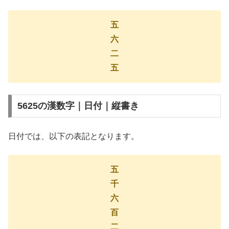
五
六
二
五
5625の漢数字｜日付｜縦書き
日付では、以下の表記となります。
五
千
六
百
二