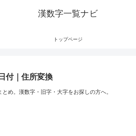
漢数字一覧ナビ
トップページ
｜日付｜住所変換
）まとめ。漢数字・旧字・大字をお探しの方へ。