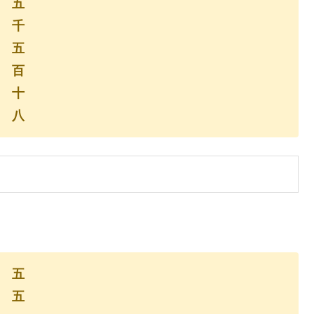
五
千
五
百
十
八
五
五