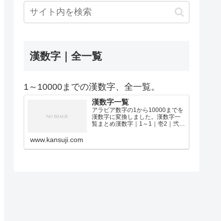
漢数字｜全一覧
1～10000までの漢数字、全一覧。
漢数字一覧
アラビア数字の1から10000までを
漢数字に変換しました。漢数字一
覧まとめ漢数字｜1～1｜壱2｜弐3
｜参4｜肆5｜伍6｜陸7｜漆8｜捌9
｜玖10｜拾11｜拾壱12｜拾弐13｜
www.kansuji.com
拾参14｜拾肆15｜拾伍16｜拾陸17
｜拾漆18｜拾捌19｜拾玖2…