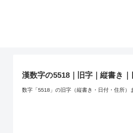
漢数字の5518｜旧字｜縦書き
数字「5518」の旧字（縦書き・日付・住所