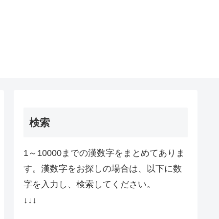
検索
1～10000までの漢数字をまとめてありま
す。漢数字をお探しの場合は、以下に数
字を入力し、検索してください。
↓↓↓