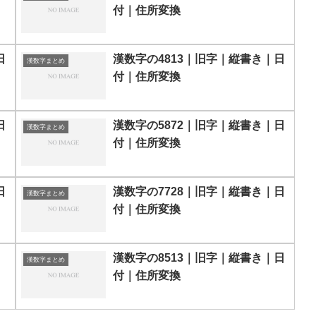
付｜住所変換
日
漢数字の4813｜旧字｜縦書き｜日
漢数字まとめ
付｜住所変換
日
漢数字の5872｜旧字｜縦書き｜日
漢数字まとめ
付｜住所変換
日
漢数字の7728｜旧字｜縦書き｜日
漢数字まとめ
付｜住所変換
漢数字の8513｜旧字｜縦書き｜日
漢数字まとめ
付｜住所変換