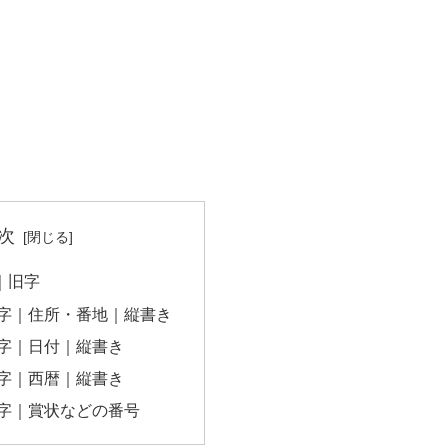
次
字｜旧字
数字｜住所・番地｜縦書き
数字｜日付｜縦書き
数字｜西暦｜縦書き
数字｜賞状などの番号