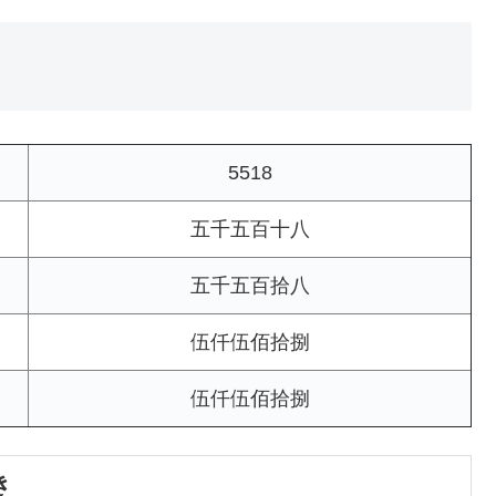
5518
五千五百十八
五千五百拾八
伍仟伍佰拾捌
伍仟伍佰拾捌
き