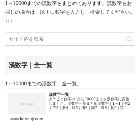
1～10000までの漢数字をまとめてあります。漢数字をお
探しの場合は、以下に数字を入力し、検索してください。
↓↓↓
漢数字｜全一覧
1～10000までの漢数字、全一覧。
漢数字一覧
アラビア数字の1から10000までを漢数字に変換
しました。漢数字一覧まとめ漢数字｜1～1｜壱2
｜弐3｜参4｜肆5｜伍6｜陸7｜漆8｜捌9｜玖10
｜拾11｜拾壱12｜拾弐13｜拾参14｜拾肆15｜拾
伍16｜拾陸17｜拾漆18｜拾捌19｜拾玖2…
www.kansuji.com