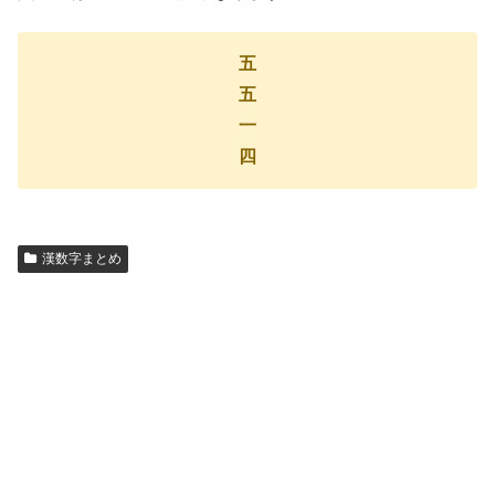
五
五
一
四
漢数字まとめ