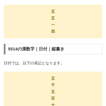
五
五
一
四
5514の漢数字｜日付｜縦書き
日付では、以下の表記となります。
五
千
五
百
十