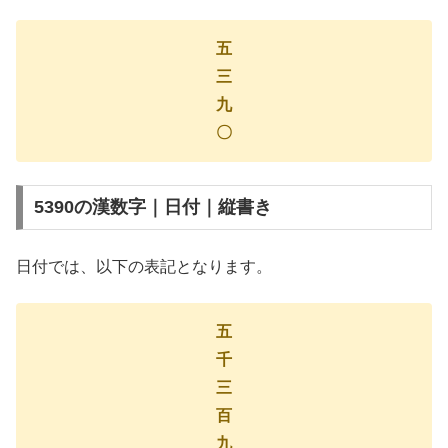
五
三
九
〇
5390の漢数字｜日付｜縦書き
日付では、以下の表記となります。
五
千
三
百
九