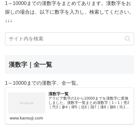
1～10000までの漢数字をまとめてあります。漢数字をお
探しの場合は、以下に数字を入力し、検索してください。
↓↓↓
漢数字｜全一覧
1～10000までの漢数字、全一覧。
漢数字一覧
アラビア数字の1から10000までを漢数字に変換
しました。漢数字一覧まとめ漢数字｜1～1｜壱2
｜弐3｜参4｜肆5｜伍6｜陸7｜漆8｜捌9｜玖10
｜拾11｜拾壱12｜拾弐13｜拾参14｜拾肆15｜拾
伍16｜拾陸17｜拾漆18｜拾捌19｜拾玖2…
www.kansuji.com