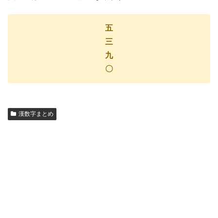
五
三
九
〇
漢数字まとめ