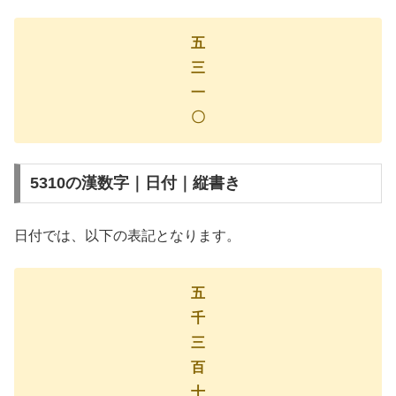
五
三
一
〇
5310の漢数字｜日付｜縦書き
日付では、以下の表記となります。
五
千
三
百
十