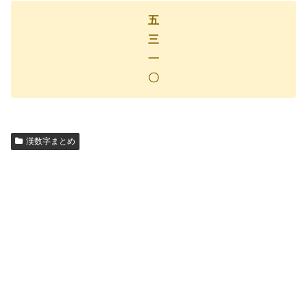
五
三
一
〇
漢数字まとめ