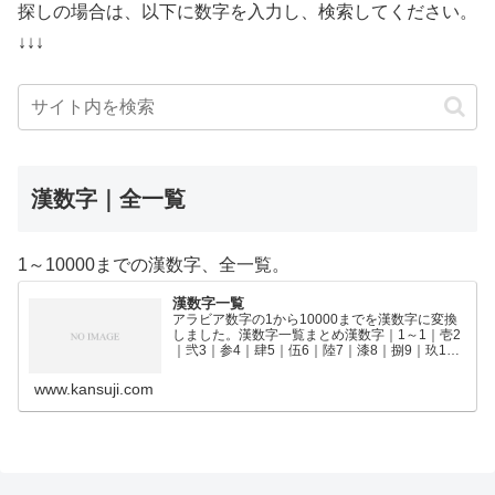
探しの場合は、以下に数字を入力し、検索してください。
↓↓↓
漢数字｜全一覧
1～10000までの漢数字、全一覧。
漢数字一覧
アラビア数字の1から10000までを漢数字に変換
しました。漢数字一覧まとめ漢数字｜1～1｜壱2
｜弐3｜参4｜肆5｜伍6｜陸7｜漆8｜捌9｜玖10
｜拾11｜拾壱12｜拾弐13｜拾参14｜拾肆15｜拾
伍16｜拾陸17｜拾漆18｜拾捌19｜拾玖2…
www.kansuji.com