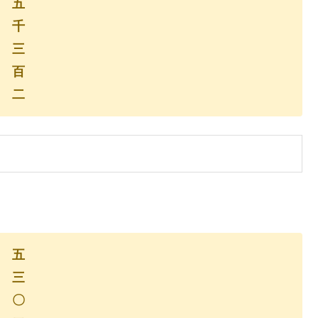
五
千
三
百
二
五
三
〇