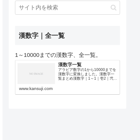
漢数字｜全一覧
1～10000までの漢数字、全一覧。
漢数字一覧
アラビア数字の1から10000までを
漢数字に変換しました。漢数字一
覧まとめ漢数字｜1～1｜壱2｜弐3
｜参4｜肆5｜伍6｜陸7｜漆8｜捌9
｜玖10｜拾11｜拾壱12｜拾弐13｜
www.kansuji.com
拾参14｜拾肆15｜拾伍16｜拾陸17
｜拾漆18｜拾捌19｜拾玖2…