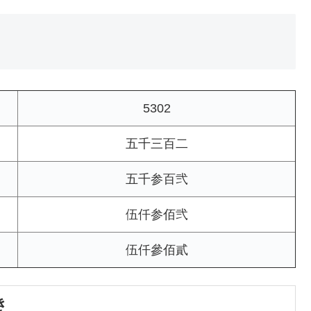
5302
五千三百二
五千参百弐
伍仟参佰弐
伍仟參佰貳
き