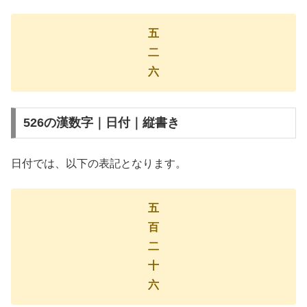
五
二
六
526の漢数字｜日付｜縦書き
日付では、以下の表記となります。
五
百
二
十
六