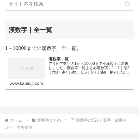
漢数字｜全一覧
1～10000までの漢数字、全一覧。
漢数字一覧
アラビア数字の1から10000までを漢数字に変換
しました。漢数字一覧まとめ漢数字｜1～1｜壱2
｜弐3｜参4｜肆5｜伍6｜陸7｜漆8｜捌9｜玖10
｜拾11｜拾壱12｜拾弐13｜拾参14｜拾肆15｜拾
伍16｜拾陸17｜拾漆18｜拾捌19｜拾玖2…
www.kansuji.com
ホーム
漢数字まとめ
漢数字の526｜旧字｜縦書き｜
日付｜住所変換