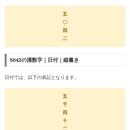
五
〇
四
二
5042の漢数字｜日付｜縦書き
日付では、以下の表記となります。
五
千
四
十
二