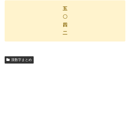
五
〇
四
二
漢数字まとめ