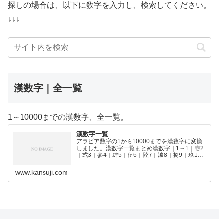
探しの場合は、以下に数字を入力し、検索してください。
↓↓↓
漢数字｜全一覧
1～10000までの漢数字、全一覧。
漢数字一覧
アラビア数字の1から10000までを漢数字に変換
しました。漢数字一覧まとめ漢数字｜1～1｜壱2
｜弐3｜参4｜肆5｜伍6｜陸7｜漆8｜捌9｜玖10
｜拾11｜拾壱12｜拾弐13｜拾参14｜拾肆15｜拾
伍16｜拾陸17｜拾漆18｜拾捌19｜拾玖2…
www.kansuji.com