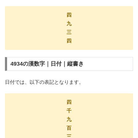
四
九
三
四
4934の漢数字｜日付｜縦書き
日付では、以下の表記となります。
四
千
九
百
三