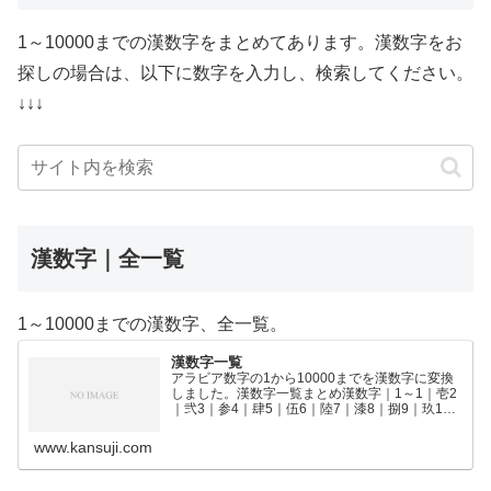
1～10000までの漢数字をまとめてあります。漢数字をお
探しの場合は、以下に数字を入力し、検索してください。
↓↓↓
漢数字｜全一覧
1～10000までの漢数字、全一覧。
漢数字一覧
アラビア数字の1から10000までを漢数字に変換
しました。漢数字一覧まとめ漢数字｜1～1｜壱2
｜弐3｜参4｜肆5｜伍6｜陸7｜漆8｜捌9｜玖10
｜拾11｜拾壱12｜拾弐13｜拾参14｜拾肆15｜拾
伍16｜拾陸17｜拾漆18｜拾捌19｜拾玖2…
www.kansuji.com