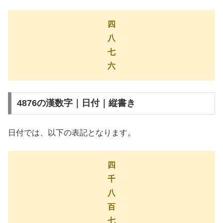
四
八
七
六
4876の漢数字｜日付｜縦書き
日付では、以下の表記となります。
四
千
八
百
七