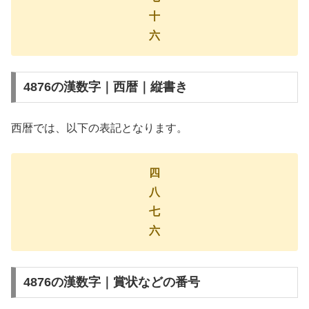
十
六
4876の漢数字｜西暦｜縦書き
西暦では、以下の表記となります。
四
八
七
六
4876の漢数字｜賞状などの番号