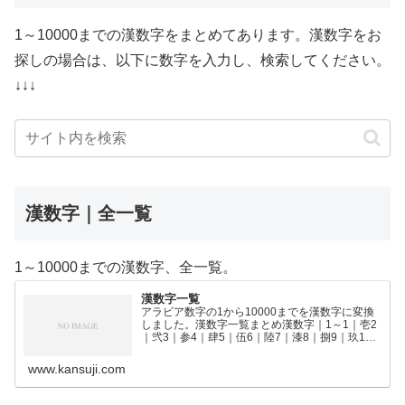
1～10000までの漢数字をまとめてあります。漢数字をお
探しの場合は、以下に数字を入力し、検索してください。
↓↓↓
漢数字｜全一覧
1～10000までの漢数字、全一覧。
漢数字一覧
アラビア数字の1から10000までを漢数字に変換
しました。漢数字一覧まとめ漢数字｜1～1｜壱2
｜弐3｜参4｜肆5｜伍6｜陸7｜漆8｜捌9｜玖10
｜拾11｜拾壱12｜拾弐13｜拾参14｜拾肆15｜拾
伍16｜拾陸17｜拾漆18｜拾捌19｜拾玖2…
www.kansuji.com