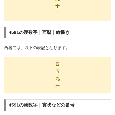
十
一
4591の漢数字｜西暦｜縦書き
西暦では、以下の表記となります。
四
五
九
一
4591の漢数字｜賞状などの番号