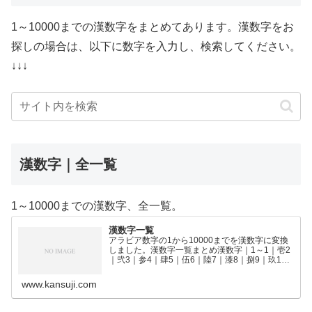
1～10000までの漢数字をまとめてあります。漢数字をお
探しの場合は、以下に数字を入力し、検索してください。
↓↓↓
漢数字｜全一覧
1～10000までの漢数字、全一覧。
漢数字一覧
アラビア数字の1から10000までを漢数字に変換
しました。漢数字一覧まとめ漢数字｜1～1｜壱2
｜弐3｜参4｜肆5｜伍6｜陸7｜漆8｜捌9｜玖10
｜拾11｜拾壱12｜拾弐13｜拾参14｜拾肆15｜拾
伍16｜拾陸17｜拾漆18｜拾捌19｜拾玖2…
www.kansuji.com