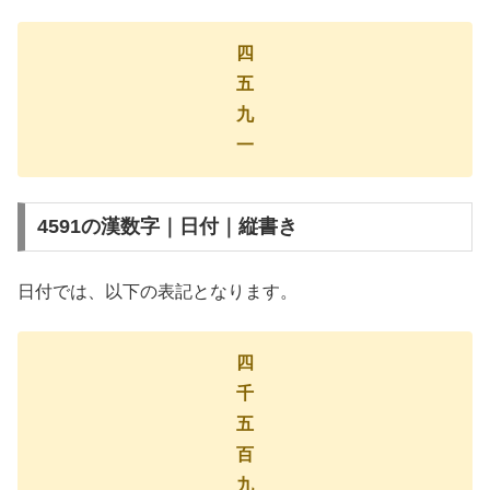
四
五
九
一
4591の漢数字｜日付｜縦書き
日付では、以下の表記となります。
四
千
五
百
九