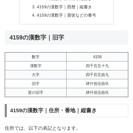
4159の漢数字｜西暦｜縦書き
4159の漢数字｜賞状などの番号
4159の漢数字｜旧字
数字
4159
漢数字
四千百五十九
大字
四千百五拾九
旧字
肆仟佰伍拾玖
昔の旧字
肆仟佰伍拾玖
4159の漢数字｜住所・番地｜縦書き
住所では、以下の表記となります。