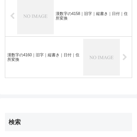
漢数字の4158｜旧字｜縦書き｜日付｜住
所変換
漢数字の4160｜旧字｜縦書き｜日付｜住
所変換
検索