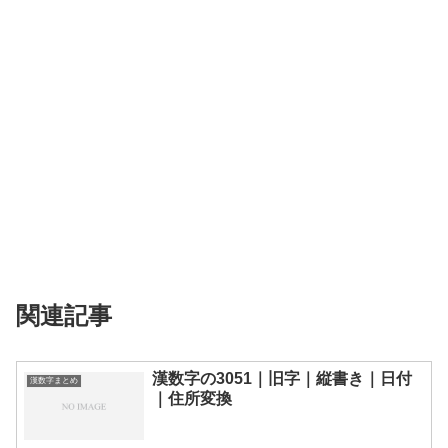
関連記事
漢数字の3051｜旧字｜縦書き｜日付
漢数字まとめ
｜住所変換