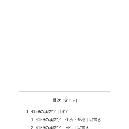
目次
4159の漢数字｜旧字
4159の漢数字｜住所・番地｜縦書き
4159の漢数字｜日付｜縦書き