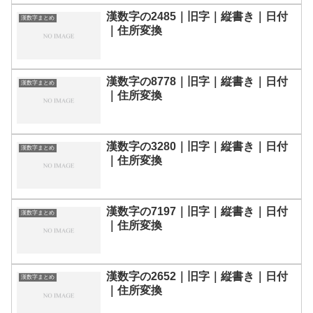
漢数字の2485｜旧字｜縦書き｜日付
漢数字まとめ
｜住所変換
漢数字の8778｜旧字｜縦書き｜日付
漢数字まとめ
｜住所変換
漢数字の3280｜旧字｜縦書き｜日付
漢数字まとめ
｜住所変換
漢数字の7197｜旧字｜縦書き｜日付
漢数字まとめ
｜住所変換
漢数字の2652｜旧字｜縦書き｜日付
漢数字まとめ
｜住所変換