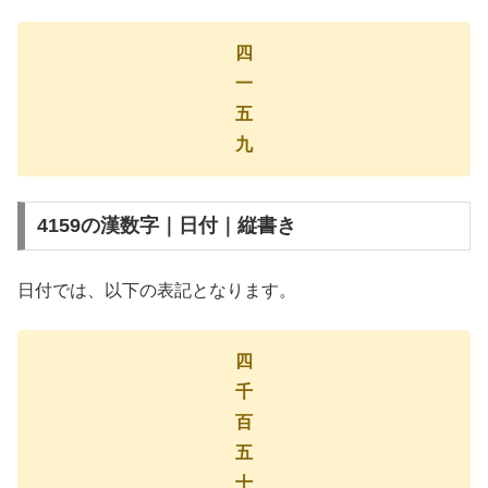
四
一
五
九
4159の漢数字｜日付｜縦書き
日付では、以下の表記となります。
四
千
百
五
十