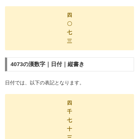
四
〇
七
三
4073の漢数字｜日付｜縦書き
日付では、以下の表記となります。
四
千
七
十
三