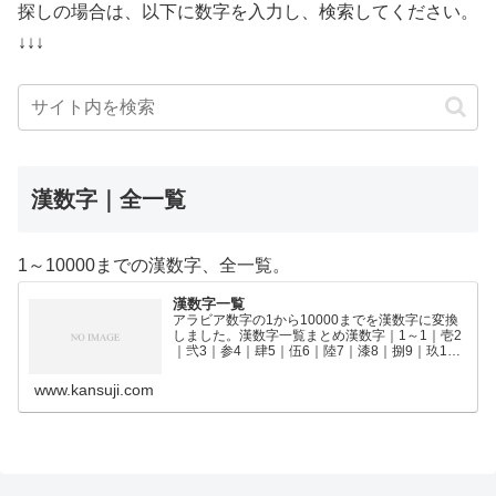
探しの場合は、以下に数字を入力し、検索してください。
↓↓↓
漢数字｜全一覧
1～10000までの漢数字、全一覧。
漢数字一覧
アラビア数字の1から10000までを漢数字に変換
しました。漢数字一覧まとめ漢数字｜1～1｜壱2
｜弐3｜参4｜肆5｜伍6｜陸7｜漆8｜捌9｜玖10
｜拾11｜拾壱12｜拾弐13｜拾参14｜拾肆15｜拾
伍16｜拾陸17｜拾漆18｜拾捌19｜拾玖2…
www.kansuji.com