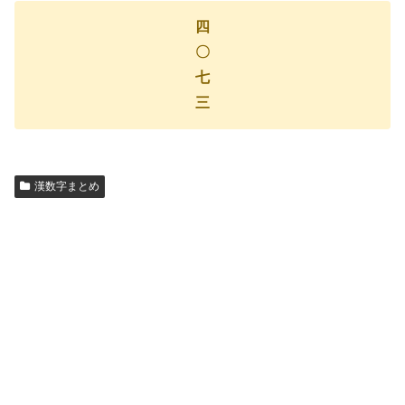
四
〇
七
三
漢数字まとめ