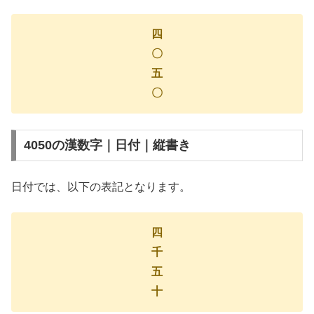
四
〇
五
〇
4050の漢数字｜日付｜縦書き
日付では、以下の表記となります。
四
千
五
十