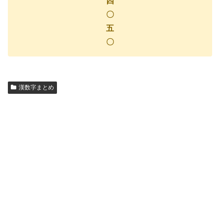
四
〇
五
〇
漢数字まとめ