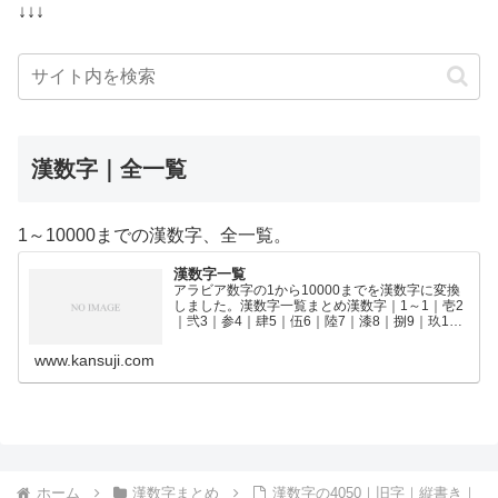
↓↓↓
漢数字｜全一覧
1～10000までの漢数字、全一覧。
漢数字一覧
アラビア数字の1から10000までを漢数字に変換
しました。漢数字一覧まとめ漢数字｜1～1｜壱2
｜弐3｜参4｜肆5｜伍6｜陸7｜漆8｜捌9｜玖10
｜拾11｜拾壱12｜拾弐13｜拾参14｜拾肆15｜拾
伍16｜拾陸17｜拾漆18｜拾捌19｜拾玖2…
www.kansuji.com
ホーム
漢数字まとめ
漢数字の4050｜旧字｜縦書き｜