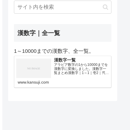
漢数字｜全一覧
1～10000までの漢数字、全一覧。
漢数字一覧
アラビア数字の1から10000までを
漢数字に変換しました。漢数字一
覧まとめ漢数字｜1～1｜壱2｜弐3
｜参4｜肆5｜伍6｜陸7｜漆8｜捌9
｜玖10｜拾11｜拾壱12｜拾弐13｜
www.kansuji.com
拾参14｜拾肆15｜拾伍16｜拾陸17
｜拾漆18｜拾捌19｜拾玖2…