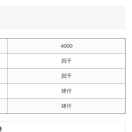
4000
四千
四千
肆仟
肆仟
き