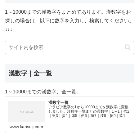
1～10000までの漢数字をまとめてあります。漢数字をお
探しの場合は、以下に数字を入力し、検索してください。
↓↓↓
漢数字｜全一覧
1～10000までの漢数字、全一覧。
漢数字一覧
アラビア数字の1から10000までを漢数字に変換
しました。漢数字一覧まとめ漢数字｜1～1｜壱2
｜弐3｜参4｜肆5｜伍6｜陸7｜漆8｜捌9｜玖10
｜拾11｜拾壱12｜拾弐13｜拾参14｜拾肆15｜拾
伍16｜拾陸17｜拾漆18｜拾捌19｜拾玖2…
www.kansuji.com