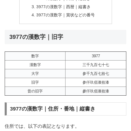
3977の漢数字｜西暦｜縦書き
3977の漢数字｜賞状などの番号
3977の漢数字｜旧字
数字
3977
漢数字
三千九百七十七
大字
参千九百七拾七
旧字
参仟玖佰漆拾漆
昔の旧字
參仟玖佰漆拾漆
3977の漢数字｜住所・番地｜縦書き
住所では、以下の表記となります。