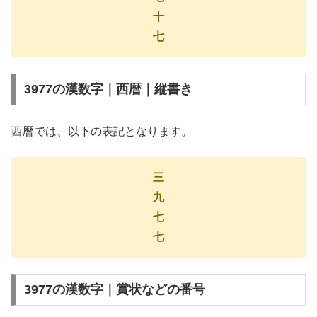
十
七
3977の漢数字｜西暦｜縦書き
西暦では、以下の表記となります。
三
九
七
七
3977の漢数字｜賞状などの番号