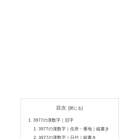
目次
3977の漢数字｜旧字
3977の漢数字｜住所・番地｜縦書き
3977の漢数字｜日付｜縦書き