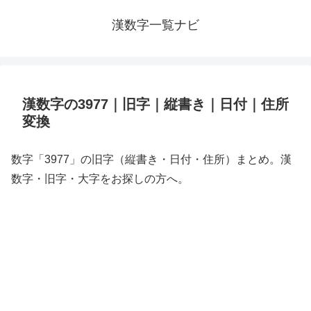
漢数字一覧ナビ
漢数字の3977｜旧字｜縦書き｜日付｜住所
変換
数字「3977」の旧字（縦書き・日付・住所）まとめ。漢
数字・旧字・大字をお探しの方へ。