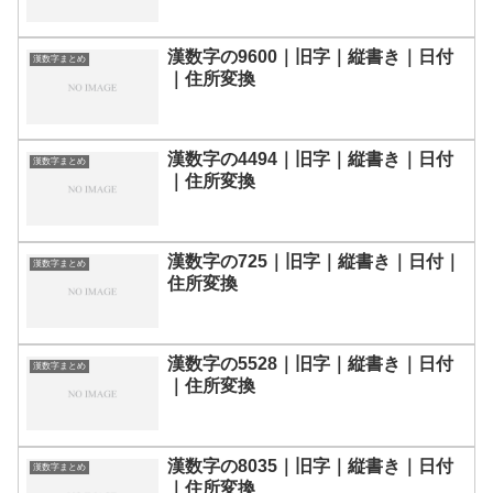
漢数字の9600｜旧字｜縦書き｜日付
漢数字まとめ
｜住所変換
漢数字の4494｜旧字｜縦書き｜日付
漢数字まとめ
｜住所変換
漢数字の725｜旧字｜縦書き｜日付｜
漢数字まとめ
住所変換
漢数字の5528｜旧字｜縦書き｜日付
漢数字まとめ
｜住所変換
漢数字の8035｜旧字｜縦書き｜日付
漢数字まとめ
｜住所変換