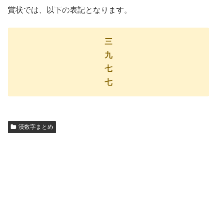
賞状では、以下の表記となります。
三
九
七
七
漢数字まとめ