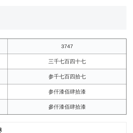
3747
三千七百四十七
参千七百四拾七
参仟漆佰肆拾漆
參仟漆佰肆拾漆
き