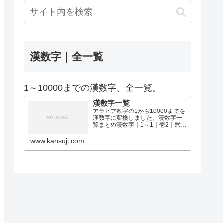
漢数字｜全一覧
1～10000までの漢数字、全一覧。
漢数字一覧
アラビア数字の1から10000までを
漢数字に変換しました。漢数字一
覧まとめ漢数字｜1～1｜壱2｜弐3
｜参4｜肆5｜伍6｜陸7｜漆8｜捌9
｜玖10｜拾11｜拾壱12｜拾弐13｜
www.kansuji.com
拾参14｜拾肆15｜拾伍16｜拾陸17
｜拾漆18｜拾捌19｜拾玖2…