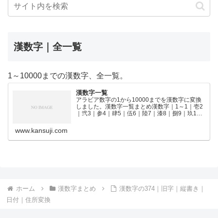
漢数字｜全一覧
1～10000までの漢数字、全一覧。
漢数字一覧
アラビア数字の1から10000までを漢数字に変換
しました。漢数字一覧まとめ漢数字｜1～1｜壱2
｜弐3｜参4｜肆5｜伍6｜陸7｜漆8｜捌9｜玖10
｜拾11｜拾壱12｜拾弐13｜拾参14｜拾肆15｜拾
伍16｜拾陸17｜拾漆18｜拾捌19｜拾玖2…
www.kansuji.com
ホーム
漢数字まとめ
漢数字の374｜旧字｜縦書き｜
日付｜住所変換