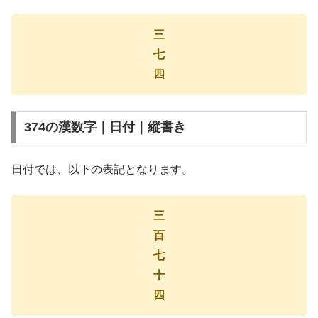
三
七
四
374の漢数字｜日付｜縦書き
日付では、以下の表記となります。
三
百
七
十
四