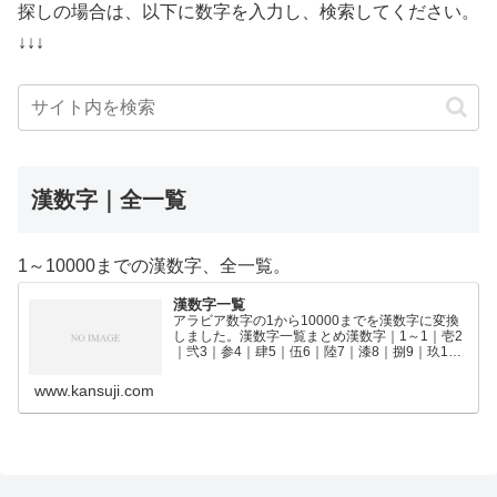
探しの場合は、以下に数字を入力し、検索してください。
↓↓↓
漢数字｜全一覧
1～10000までの漢数字、全一覧。
漢数字一覧
アラビア数字の1から10000までを漢数字に変換
しました。漢数字一覧まとめ漢数字｜1～1｜壱2
｜弐3｜参4｜肆5｜伍6｜陸7｜漆8｜捌9｜玖10
｜拾11｜拾壱12｜拾弐13｜拾参14｜拾肆15｜拾
伍16｜拾陸17｜拾漆18｜拾捌19｜拾玖2…
www.kansuji.com