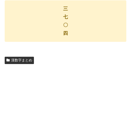
三
七
〇
四
漢数字まとめ