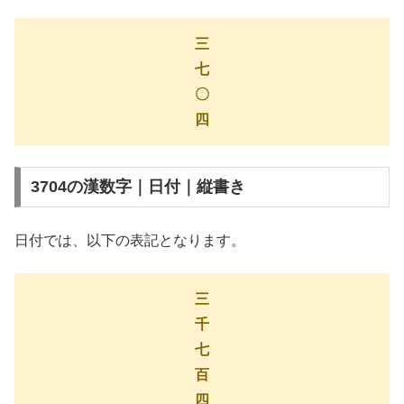
三
七
〇
四
3704の漢数字｜日付｜縦書き
日付では、以下の表記となります。
三
千
七
百
四