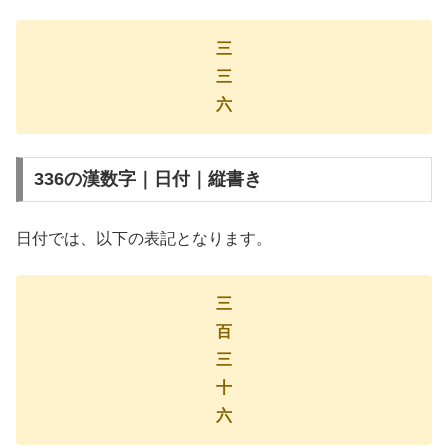
三
三
六
336の漢数字｜日付｜縦書き
日付では、以下の表記となります。
三
百
三
十
六