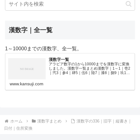
漢数字｜全一覧
1～10000までの漢数字、全一覧。
漢数字一覧
アラビア数字の1から10000までを漢数字に変換
しました。漢数字一覧まとめ漢数字｜1～1｜壱2
｜弐3｜参4｜肆5｜伍6｜陸7｜漆8｜捌9｜玖10
｜拾11｜拾壱12｜拾弐13｜拾参14｜拾肆15｜拾
伍16｜拾陸17｜拾漆18｜拾捌19｜拾玖2…
www.kansuji.com
ホーム
漢数字まとめ
漢数字の336｜旧字｜縦書き｜
日付｜住所変換