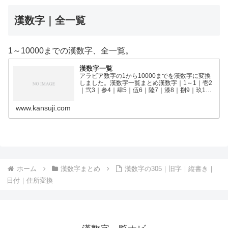
漢数字｜全一覧
1～10000までの漢数字、全一覧。
漢数字一覧
アラビア数字の1から10000までを漢数字に変換
しました。漢数字一覧まとめ漢数字｜1～1｜壱2
｜弐3｜参4｜肆5｜伍6｜陸7｜漆8｜捌9｜玖10
｜拾11｜拾壱12｜拾弐13｜拾参14｜拾肆15｜拾
伍16｜拾陸17｜拾漆18｜拾捌19｜拾玖2…
www.kansuji.com
ホーム
漢数字まとめ
漢数字の305｜旧字｜縦書き｜
日付｜住所変換