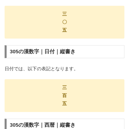
三
〇
五
305の漢数字｜日付｜縦書き
日付では、以下の表記となります。
三
百
五
305の漢数字｜西暦｜縦書き