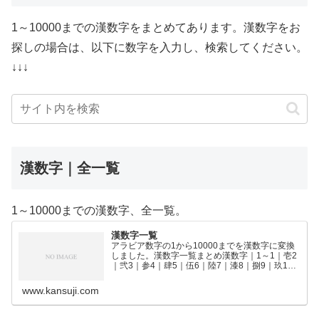
1～10000までの漢数字をまとめてあります。漢数字をお
探しの場合は、以下に数字を入力し、検索してください。
↓↓↓
漢数字｜全一覧
1～10000までの漢数字、全一覧。
漢数字一覧
アラビア数字の1から10000までを漢数字に変換
しました。漢数字一覧まとめ漢数字｜1～1｜壱2
｜弐3｜参4｜肆5｜伍6｜陸7｜漆8｜捌9｜玖10
｜拾11｜拾壱12｜拾弐13｜拾参14｜拾肆15｜拾
伍16｜拾陸17｜拾漆18｜拾捌19｜拾玖2…
www.kansuji.com