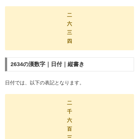
二
六
三
四
2634の漢数字｜日付｜縦書き
日付では、以下の表記となります。
二
千
六
百
三