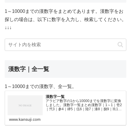
1～10000までの漢数字をまとめてあります。漢数字をお
探しの場合は、以下に数字を入力し、検索してください。
↓↓↓
漢数字｜全一覧
1～10000までの漢数字、全一覧。
漢数字一覧
アラビア数字の1から10000までを漢数字に変換
しました。漢数字一覧まとめ漢数字｜1～1｜壱2
｜弐3｜参4｜肆5｜伍6｜陸7｜漆8｜捌9｜玖10
｜拾11｜拾壱12｜拾弐13｜拾参14｜拾肆15｜拾
伍16｜拾陸17｜拾漆18｜拾捌19｜拾玖2…
www.kansuji.com