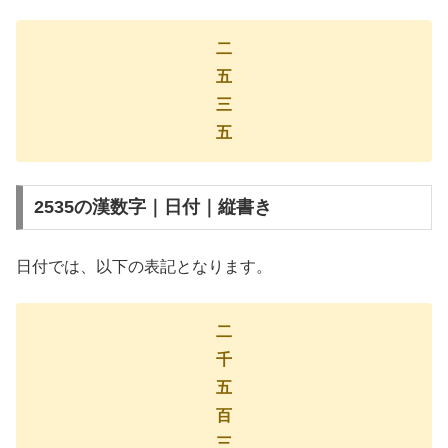
二
五
三
五
2535の漢数字｜日付｜縦書き
日付では、以下の表記となります。
二
千
五
百
三