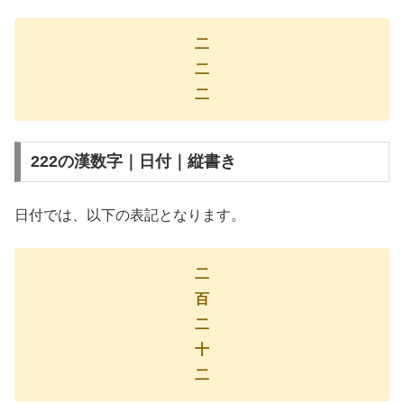
二
二
二
222の漢数字｜日付｜縦書き
日付では、以下の表記となります。
二
百
二
十
二