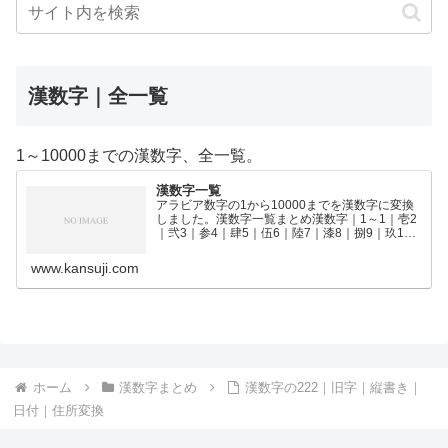
漢数字｜全一覧
1～10000までの漢数字、全一覧。
漢数字一覧
アラビア数字の1から10000までを漢数字に変換
しました。漢数字一覧まとめ漢数字｜1～1｜壱2
｜弐3｜参4｜肆5｜伍6｜陸7｜漆8｜捌9｜玖10
｜拾11｜拾壱12｜拾弐13｜拾参14｜拾肆15｜拾
伍16｜拾陸17｜拾漆18｜拾捌19｜拾玖2…
www.kansuji.com
ホーム
漢数字まとめ
漢数字の222｜旧字｜縦書き｜
日付｜住所変換