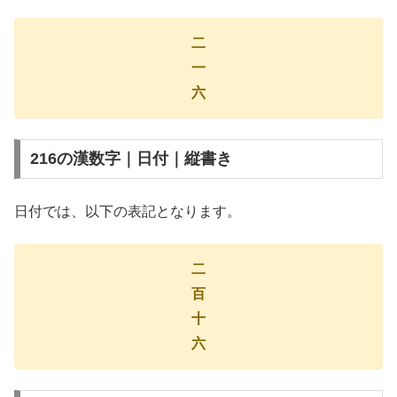
二
一
六
216の漢数字｜日付｜縦書き
日付では、以下の表記となります。
二
百
十
六