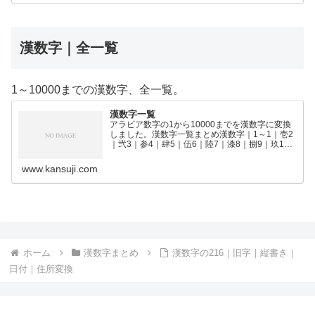
漢数字｜全一覧
1～10000までの漢数字、全一覧。
漢数字一覧
アラビア数字の1から10000までを漢数字に変換
しました。漢数字一覧まとめ漢数字｜1～1｜壱2
｜弐3｜参4｜肆5｜伍6｜陸7｜漆8｜捌9｜玖10
｜拾11｜拾壱12｜拾弐13｜拾参14｜拾肆15｜拾
伍16｜拾陸17｜拾漆18｜拾捌19｜拾玖2…
www.kansuji.com
ホーム
漢数字まとめ
漢数字の216｜旧字｜縦書き｜
日付｜住所変換