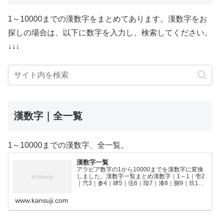
1～10000までの漢数字をまとめてあります。漢数字をお
探しの場合は、以下に数字を入力し、検索してください。
↓↓↓
漢数字｜全一覧
1～10000までの漢数字、全一覧。
漢数字一覧
アラビア数字の1から10000までを漢数字に変換
しました。漢数字一覧まとめ漢数字｜1～1｜壱2
｜弐3｜参4｜肆5｜伍6｜陸7｜漆8｜捌9｜玖10
｜拾11｜拾壱12｜拾弐13｜拾参14｜拾肆15｜拾
伍16｜拾陸17｜拾漆18｜拾捌19｜拾玖2…
www.kansuji.com