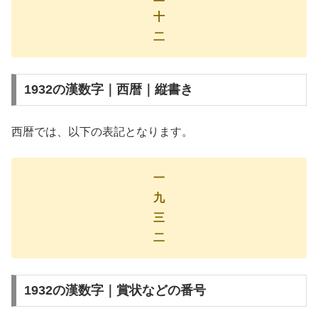
十
二
1932の漢数字｜西暦｜縦書き
西暦では、以下の表記となります。
一
九
三
二
1932の漢数字｜賞状などの番号