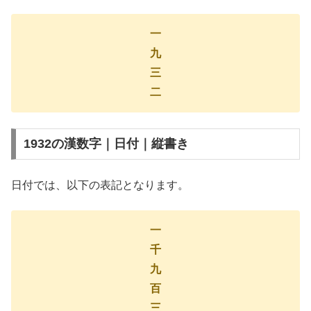
一
九
三
二
1932の漢数字｜日付｜縦書き
日付では、以下の表記となります。
一
千
九
百
三