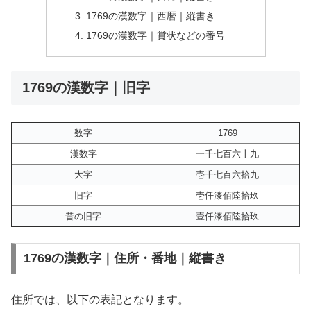
1769の漢数字｜西暦｜縦書き
1769の漢数字｜賞状などの番号
1769の漢数字｜旧字
数字
1769
漢数字
一千七百六十九
大字
壱千七百六拾九
旧字
壱仟漆佰陸拾玖
昔の旧字
壹仟漆佰陸拾玖
1769の漢数字｜住所・番地｜縦書き
住所では、以下の表記となります。