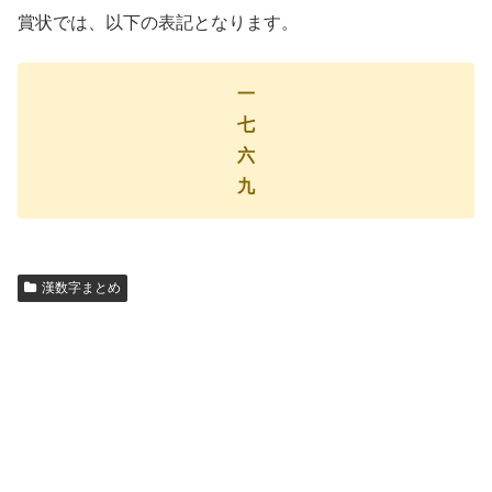
賞状では、以下の表記となります。
一
七
六
九
漢数字まとめ