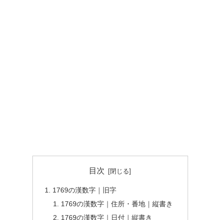
目次
1769の漢数字｜旧字
1769の漢数字｜住所・番地｜縦書き
1769の漢数字｜日付｜縦書き