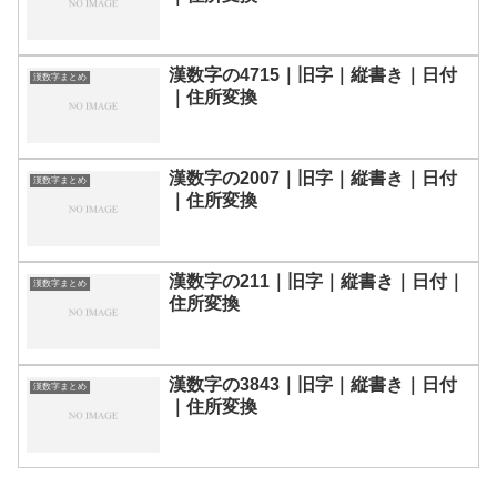
漢数字の4715｜旧字｜縦書き｜日付
漢数字まとめ
｜住所変換
漢数字の2007｜旧字｜縦書き｜日付
漢数字まとめ
｜住所変換
漢数字の211｜旧字｜縦書き｜日付｜
漢数字まとめ
住所変換
漢数字の3843｜旧字｜縦書き｜日付
漢数字まとめ
｜住所変換