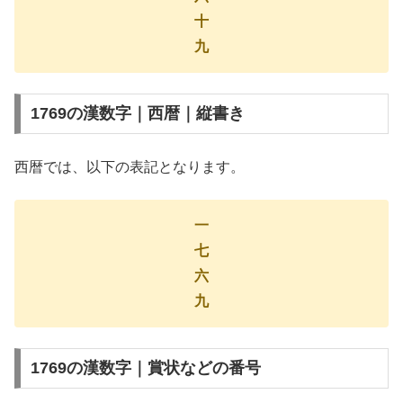
十
九
1769の漢数字｜西暦｜縦書き
西暦では、以下の表記となります。
一
七
六
九
1769の漢数字｜賞状などの番号